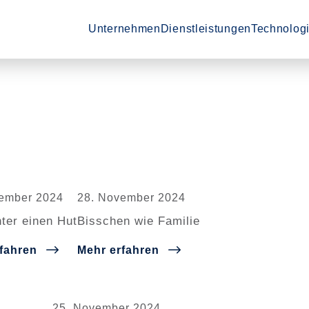
Zeige Menü-Unterpunkte von 'Unternehm
Zeige Menü-Unterpunkte von
Zeige Menü
Unternehmen
Dienstleistungen
Technologi
ember 2024
28. November 2024
nter einen Hut
Bisschen wie Familie
fahren
Mehr erfahren
25. November 2024