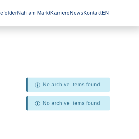
en'
 'Dienstleistungen'
-Unterpunkte von 'Technologiefelder'
Zeige Menü-Unterpunkte von 'Nah am Markt'
Zeige Menü-Unterpunkte von 'Karrier
efelder
Nah am Markt
Karriere
News
Kontakt
EN
No archive items found
No archive items found