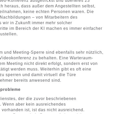
ideo-Konferenz ausgetrickst und überwies 23
ich heraus, dass außer dem Angestellten selbst,
teilnahmen, keine echten Personen waren. Die
 Nachbildungen – von Mitarbeitern des
s wir in Zukunft immer mehr solcher
itte im Bereich der KI machen es immer einfacher
ustellen.
m und Meeting-Sperre sind ebenfalls sehr nützlich,
 Videokonferenz zu behalten. Eine Warteraum-
nem Meeting nicht direkt erfolgt, sondern erst von
igt werden muss. Weiterhin gibt es oft eine
u sperren und damit virtuell die Türe
nehmer bereits anwesend sind.
tsprobleme
ienstes, der die zuvor beschriebenen
tig. Wenn aber kein ausreichendes
 vorhanden ist, ist das nicht ausreichend.