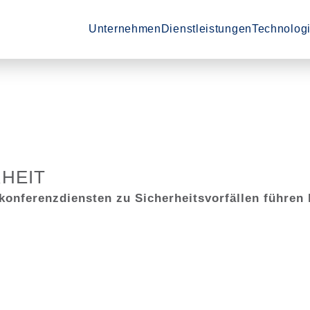
Zeige Menü-Unterpunkte von 'Unternehm
Zeige Menü-Unterpunkte von
Zeige Menü
Unternehmen
Dienstleistungen
Technologi
HEIT
konferenzdiensten zu Sicherheitsvorfällen führen