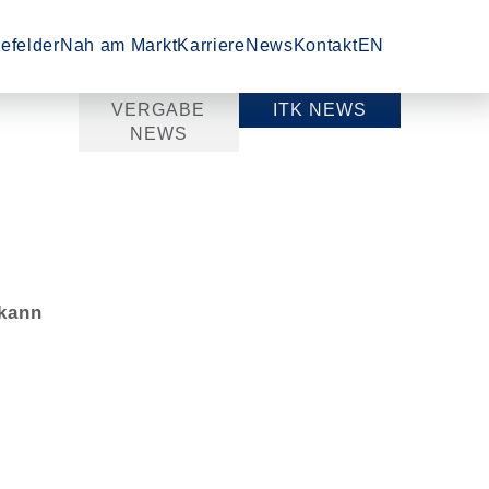
en'
 'Dienstleistungen'
-Unterpunkte von 'Technologiefelder'
Zeige Menü-Unterpunkte von 'Nah am Markt'
Zeige Menü-Unterpunkte von 'Karrier
efelder
Nah am Markt
Karriere
News
Kontakt
EN
VERGABE
ITK NEWS
NEWS
 kann