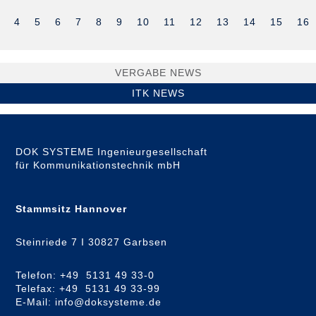
4
5
6
7
8
9
10
11
12
13
14
15
16
VERGABE NEWS
ITK NEWS
DOK SYSTEME Ingenieurgesellschaft
für Kommunikationstechnik mbH
Stammsitz Hannover
Steinriede 7 I 30827 Garbsen
Telefon: +49 5131 49 33-0
Telefax: +49 5131 49 33-99
E-Mail: info@doksysteme.de