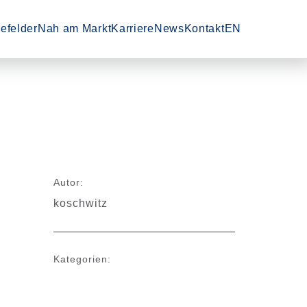
en'
 'Dienstleistungen'
-Unterpunkte von 'Technologiefelder'
Zeige Menü-Unterpunkte von 'Nah am Markt'
Zeige Menü-Unterpunkte von 'Karrier
efelder
Nah am Markt
Karriere
News
Kontakt
EN
Autor:
koschwitz
Kategorien: