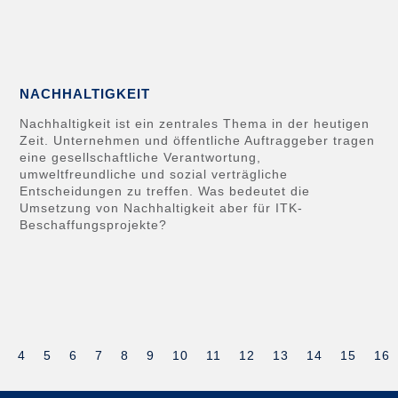
NACHHALTIGKEIT
Nachhaltigkeit ist ein zentrales Thema in der heutigen
Zeit. Unternehmen und öffentliche Auftraggeber tragen
eine gesellschaftliche Verantwortung,
umweltfreundliche und sozial verträgliche
Entscheidungen zu treffen. Was bedeutet die
Umsetzung von Nachhaltigkeit aber für ITK-
Beschaffungsprojekte?
4
5
6
7
8
9
10
11
12
13
14
15
16